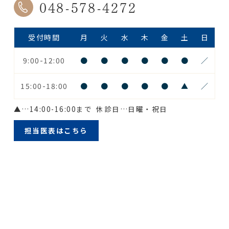
048-578-4272
受付時間
月
火
水
木
金
土
日
9:00-12:00
●
●
●
●
●
●
／
15:00-18:00
●
●
●
●
●
▲
／
▲
…14:00-16:00まで
休診日…日曜・祝日
担当医表はこちら