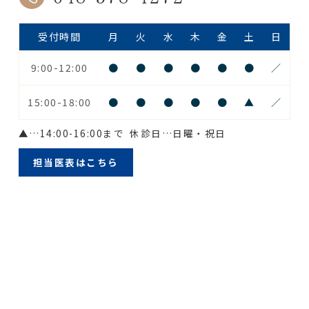
受付時間
月
火
水
木
金
土
日
9:00-12:00
●
●
●
●
●
●
／
15:00-18:00
●
●
●
●
●
▲
／
▲
…14:00-16:00まで
休診日…日曜・祝日
担当医表はこちら