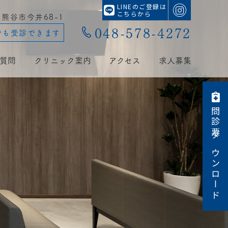
LINEのご登録は
こちらから
玉県熊谷市今井68-1
048-578-4272
でも受診できます
質問
クリニック案内
アクセス
求人募集
問診票ダウンロード