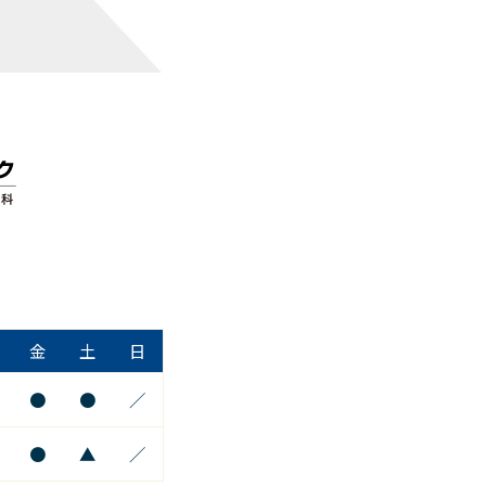
金
土
日
●
●
／
●
▲
／