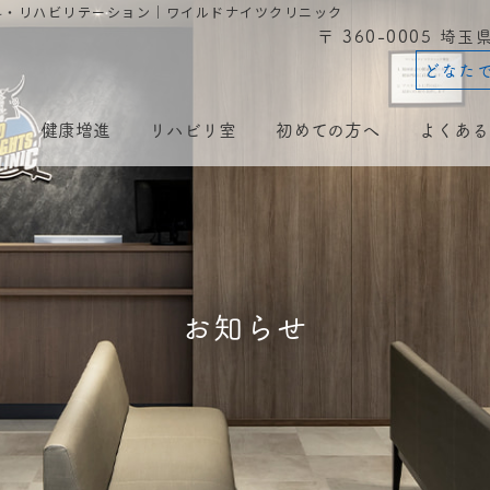
科・リハビリテーション｜ワイルドナイツクリニック
〒 360-0005 埼
どなた
療
健康増進
リハビリ室
初めての方へ
よくある
お知らせ