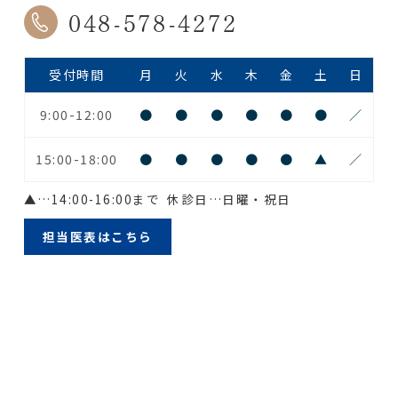
048-578-4272
受付時間
月
火
水
木
金
土
日
9:00-12:00
●
●
●
●
●
●
／
15:00-18:00
●
●
●
●
●
▲
／
▲
…14:00-16:00まで
休診日…日曜・祝日
担当医表はこちら